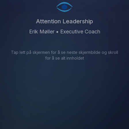
Om Erik
Kontakt
Attention Leadership
+47 913 08 700
Erik Møller • Executive Coach
erik@attentionleadership.com
LinkedIn
Tap lett på skjermen for å se neste skjermbilde og skroll
Personvernerklæring
for å se alt innholdet
Nyhetsbrev
Innside-ut-kjeden — i innboksen din én gang i måneden
Jeg godtar
Personvernerklæringen
*