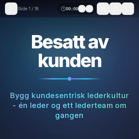
Slide
1
/
18
00:00
🇬🇧
Besatt av
Tjenester
kunden
Ledercoaching
Teamprosesser
Foredrag
Ressurser
Bygg kundesentrisk lederkultur
- én leder og ett lederteam om
Verktøy
Boken
gangen
Artikler
Forskningsgrunnlag